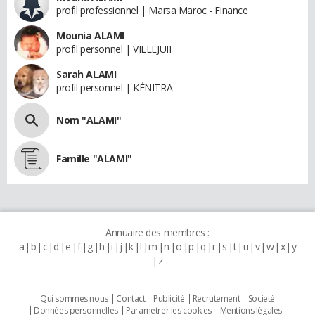
profil professionnel | Marsa Maroc - Finance
Mounia ALAMI
profil personnel | VILLEJUIF
Sarah ALAMI
profil personnel | KÉNITRA
Nom "ALAMI"
Famille "ALAMI"
Annuaire des membres :
a
b
c
d
e
f
g
h
i
j
k
l
m
n
o
p
q
r
s
t
u
v
w
x
y
z
Qui sommes nous
Contact
Publicité
Recrutement
Societé
Données personnelles
Paramétrer les cookies
Mentions légales