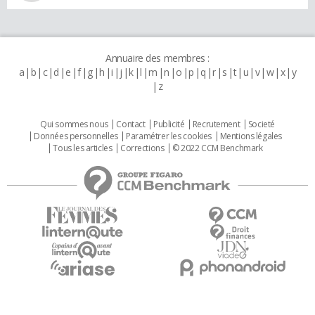
Annuaire des membres :
a
b
c
d
e
f
g
h
i
j
k
l
m
n
o
p
q
r
s
t
u
v
w
x
y
z
Qui sommes nous
Contact
Publicité
Recrutement
Societé
Données personnelles
Paramétrer les cookies
Mentions légales
Tous les articles
Corrections
© 2022 CCM Benchmark