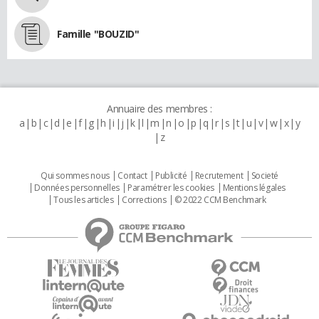
Famille "BOUZID"
Annuaire des membres :
a
b
c
d
e
f
g
h
i
j
k
l
m
n
o
p
q
r
s
t
u
v
w
x
y
z
Qui sommes nous
Contact
Publicité
Recrutement
Societé
Données personnelles
Paramétrer les cookies
Mentions légales
Tous les articles
Corrections
© 2022 CCM Benchmark