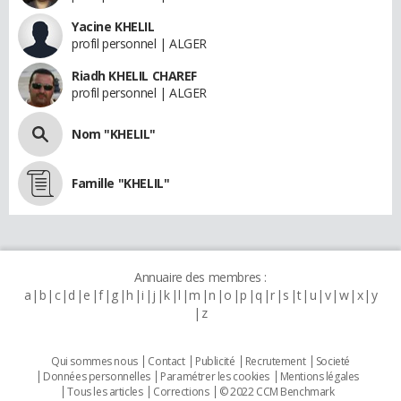
Yacine KHELIL
profil personnel | ALGER
Riadh KHELIL CHAREF
profil personnel | ALGER
Nom "KHELIL"
Famille "KHELIL"
Annuaire des membres :
a
b
c
d
e
f
g
h
i
j
k
l
m
n
o
p
q
r
s
t
u
v
w
x
y
z
Qui sommes nous
Contact
Publicité
Recrutement
Societé
Données personnelles
Paramétrer les cookies
Mentions légales
Tous les articles
Corrections
© 2022 CCM Benchmark