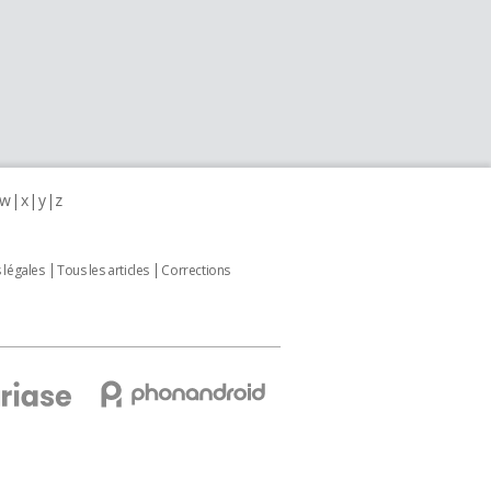
w
x
y
z
 légales
Tous les articles
Corrections