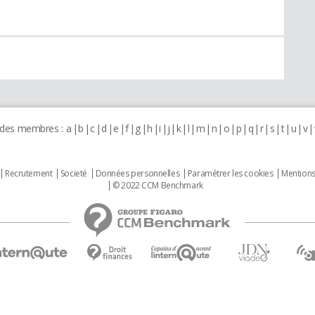
 des membres :
a
b
c
d
e
f
g
h
i
j
k
l
m
n
o
p
q
r
s
t
u
v
Recrutement
Societé
Données personnelles
Paramétrer les cookies
Mentions
© 2022 CCM Benchmark