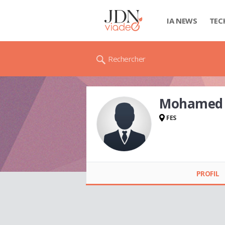
IA NEWS
TEC
Rechercher
Mohamed
FES
Mohamed ANAS
PROFIL