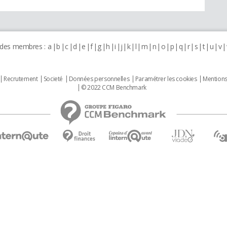
 des membres :
a
b
c
d
e
f
g
h
i
j
k
l
m
n
o
p
q
r
s
t
u
v
Recrutement
Societé
Données personnelles
Paramétrer les cookies
Mentions
© 2022 CCM Benchmark