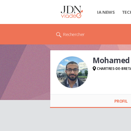
IA NEWS
TEC
Rechercher
Mohamed 
CHARTRES-DE-BRET
Mohamed BIZDEV
(AWADALLA)
PROFIL