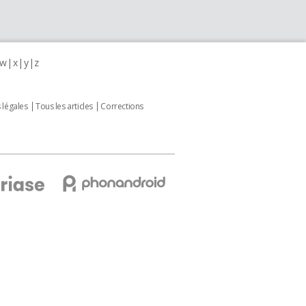
w
x
y
z
 légales
Tous les articles
Corrections