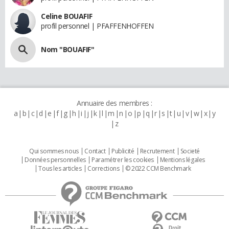
Celine BOUAFIF
profil personnel | PFAFFENHOFFEN
Nom "BOUAFIF"
Annuaire des membres :
a
b
c
d
e
f
g
h
i
j
k
l
m
n
o
p
q
r
s
t
u
v
w
x
y
z
Qui sommes nous
Contact
Publicité
Recrutement
Societé
Données personnelles
Paramétrer les cookies
Mentions légales
Tous les articles
Corrections
© 2022 CCM Benchmark