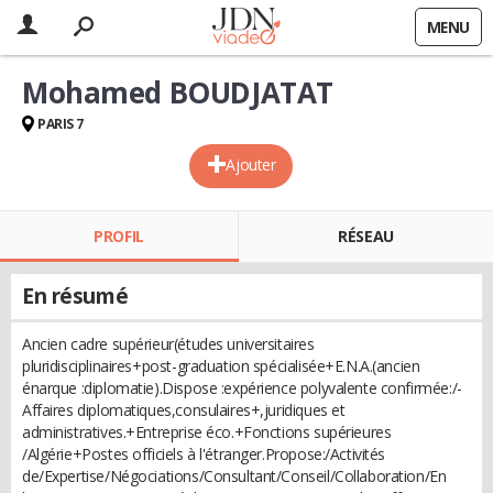
MENU
Mohamed BOUDJATAT
PARIS 7
Ajouter
PROFIL
RÉSEAU
En résumé
Ancien cadre supérieur(études universitaires
pluridisciplinaires+post-graduation spécialisée+E.N.A.(ancien
énarque :diplomatie).Dispose :expérience polyvalente confirmée:/-
Affaires diplomatiques,consulaires+,juridiques et
administratives.+Entreprise éco.+Fonctions supérieures
/Algérie+Postes officiels à l'étranger.Propose:/Activités
de/Expertise/Négociations/Consultant/Conseil/Collaboration/En