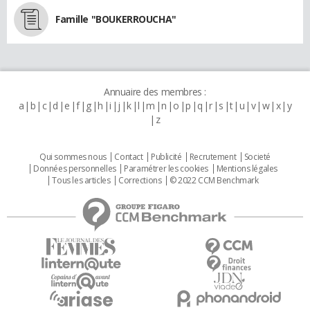
Famille "BOUKERROUCHA"
Annuaire des membres :
a
b
c
d
e
f
g
h
i
j
k
l
m
n
o
p
q
r
s
t
u
v
w
x
y
z
Qui sommes nous
Contact
Publicité
Recrutement
Societé
Données personnelles
Paramétrer les cookies
Mentions légales
Tous les articles
Corrections
© 2022 CCM Benchmark