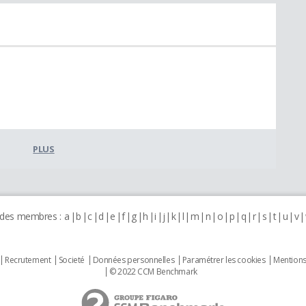
PLUS
 des membres :
a
b
c
d
e
f
g
h
i
j
k
l
m
n
o
p
q
r
s
t
u
v
Recrutement
Societé
Données personnelles
Paramétrer les cookies
Mentions
© 2022 CCM Benchmark