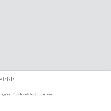
w
x
y
z
 légales
Tous les articles
Corrections