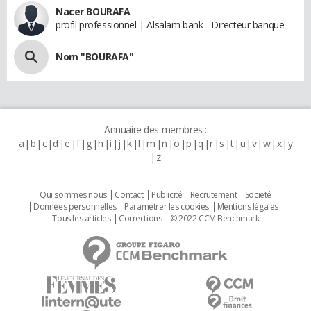
Nacer BOURAFA
profil professionnel | Alsalam bank - Directeur banque
Nom "BOURAFA"
Annuaire des membres :
a
b
c
d
e
f
g
h
i
j
k
l
m
n
o
p
q
r
s
t
u
v
w
x
y
z
Qui sommes nous
Contact
Publicité
Recrutement
Societé
Données personnelles
Paramétrer les cookies
Mentions légales
Tous les articles
Corrections
© 2022 CCM Benchmark