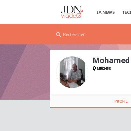
IA NEWS
TEC
Rechercher
Mohamed 
MEKNES
Mohamed CHIABRI
PROFIL