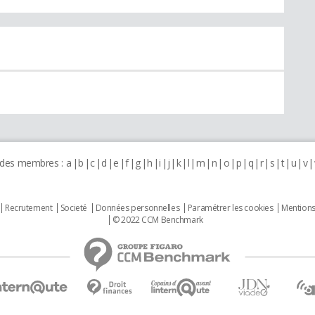
 des membres :
a
b
c
d
e
f
g
h
i
j
k
l
m
n
o
p
q
r
s
t
u
v
Recrutement
Societé
Données personnelles
Paramétrer les cookies
Mentions
© 2022 CCM Benchmark