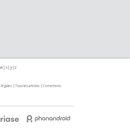
w
x
y
z
 légales
Tous les articles
Corrections