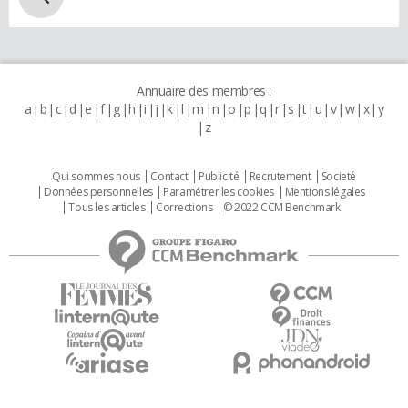
Annuaire des membres :
a
b
c
d
e
f
g
h
i
j
k
l
m
n
o
p
q
r
s
t
u
v
w
x
y
z
Qui sommes nous
Contact
Publicité
Recrutement
Societé
Données personnelles
Paramétrer les cookies
Mentions légales
Tous les articles
Corrections
© 2022 CCM Benchmark