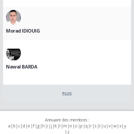
Morad IDIOUIG
Nawal BARDA
PLUS
Annuaire des membres :
a
b
c
d
e
f
g
h
i
j
k
l
m
n
o
p
q
r
s
t
u
v
w
x
y
z