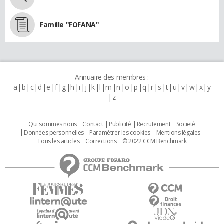
Famille "FOFANA"
Annuaire des membres :
a
b
c
d
e
f
g
h
i
j
k
l
m
n
o
p
q
r
s
t
u
v
w
x
y
z
Qui sommes nous
Contact
Publicité
Recrutement
Societé
Données personnelles
Paramétrer les cookies
Mentions légales
Tous les articles
Corrections
© 2022 CCM Benchmark