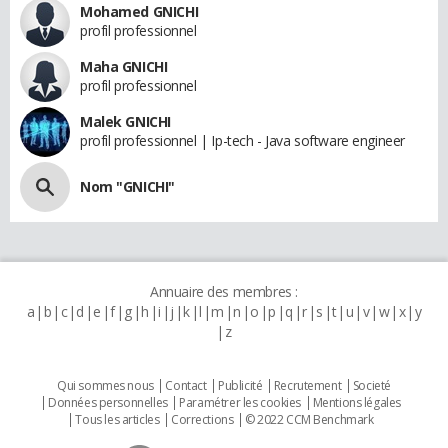
Mohamed GNICHI
profil professionnel
Maha GNICHI
profil professionnel
Malek GNICHI
profil professionnel | Ip-tech - Java software engineer
Nom "GNICHI"
Annuaire des membres :
a
b
c
d
e
f
g
h
i
j
k
l
m
n
o
p
q
r
s
t
u
v
w
x
y
z
Qui sommes nous
Contact
Publicité
Recrutement
Societé
Données personnelles
Paramétrer les cookies
Mentions légales
Tous les articles
Corrections
© 2022 CCM Benchmark