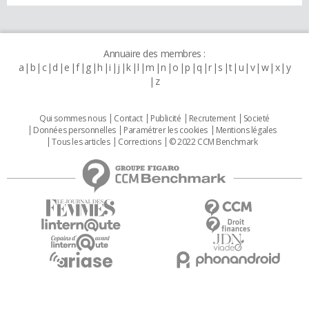
Annuaire des membres :
a
b
c
d
e
f
g
h
i
j
k
l
m
n
o
p
q
r
s
t
u
v
w
x
y
z
Qui sommes nous
Contact
Publicité
Recrutement
Societé
Données personnelles
Paramétrer les cookies
Mentions légales
Tous les articles
Corrections
© 2022 CCM Benchmark