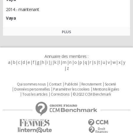
2014 - maintenant
Vaya
PLUS
Annuaire des membres :
a
b
c
d
e
f
g
h
i
j
k
l
m
n
o
p
q
r
s
t
u
v
w
x
y
z
Qui sommes nous
Contact
Publicité
Recrutement
Societé
Données personnelles
Paramétrer les cookies
Mentions légales
Tous les articles
Corrections
© 2022 CCM Benchmark