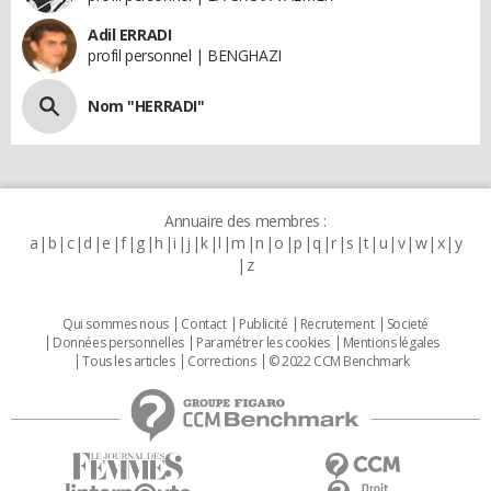
Adil ERRADI
profil personnel | BENGHAZI
Nom "HERRADI"
Annuaire des membres :
a
b
c
d
e
f
g
h
i
j
k
l
m
n
o
p
q
r
s
t
u
v
w
x
y
z
Qui sommes nous
Contact
Publicité
Recrutement
Societé
Données personnelles
Paramétrer les cookies
Mentions légales
Tous les articles
Corrections
© 2022 CCM Benchmark