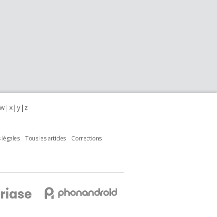
w
x
y
z
 légales
Tous les articles
Corrections