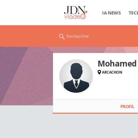
IA NEWS
TEC
Rechercher
Mohamed 
ARCACHON
Mohamed ISSA
PROFIL