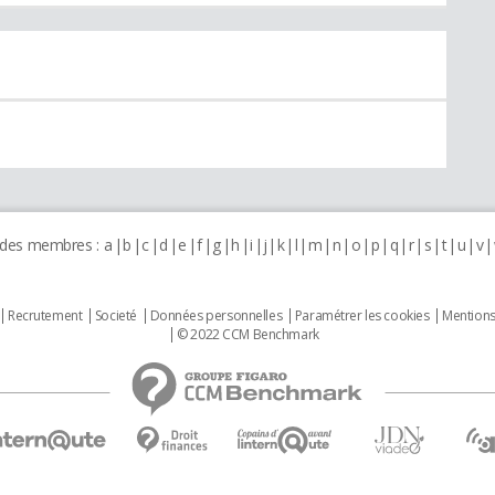
 des membres :
a
b
c
d
e
f
g
h
i
j
k
l
m
n
o
p
q
r
s
t
u
v
Recrutement
Societé
Données personnelles
Paramétrer les cookies
Mentions
© 2022 CCM Benchmark