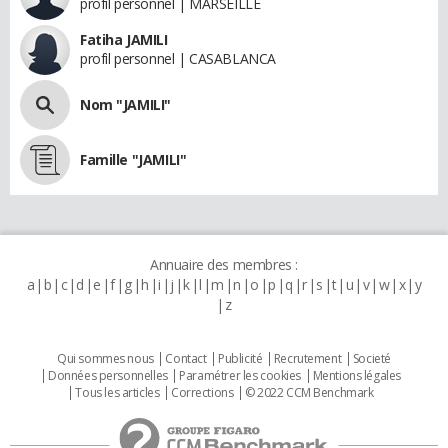
profil personnel | MARSEILLE
Fatiha JAMILI
profil personnel | CASABLANCA
Nom "JAMILI"
Famille "JAMILI"
Annuaire des membres :
a
b
c
d
e
f
g
h
i
j
k
l
m
n
o
p
q
r
s
t
u
v
w
x
y
z
Qui sommes nous
Contact
Publicité
Recrutement
Societé
Données personnelles
Paramétrer les cookies
Mentions légales
Tous les articles
Corrections
© 2022 CCM Benchmark