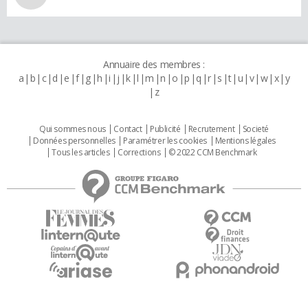
Annuaire des membres :
a
b
c
d
e
f
g
h
i
j
k
l
m
n
o
p
q
r
s
t
u
v
w
x
y
z
Qui sommes nous
Contact
Publicité
Recrutement
Societé
Données personnelles
Paramétrer les cookies
Mentions légales
Tous les articles
Corrections
© 2022 CCM Benchmark