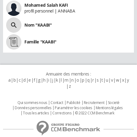
Mohamed Salah KAFI
profil personnel | ANNABA
Nom "KAABI"
Famille "KAABI"
Annuaire des membres :
a
b
c
d
e
f
g
h
i
j
k
l
m
n
o
p
q
r
s
t
u
v
w
x
y
z
Qui sommes nous
Contact
Publicité
Recrutement
Societé
Données personnelles
Paramétrer les cookies
Mentions légales
Tous les articles
Corrections
© 2022 CCM Benchmark