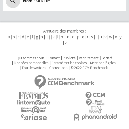
Nom "KADIDI"
Annuaire des membres :
a
b
c
d
e
f
g
h
i
j
k
l
m
n
o
p
q
r
s
t
u
v
w
x
y
z
Qui sommes nous
Contact
Publicité
Recrutement
Societé
Données personnelles
Paramétrer les cookies
Mentions légales
Tous les articles
Corrections
© 2022 CCM Benchmark