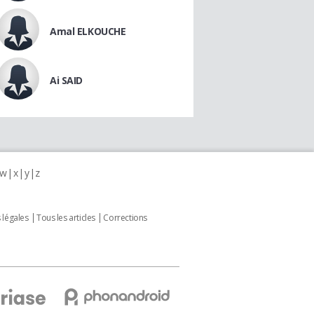
Amal ELKOUCHE
Ai SAID
w
x
y
z
 légales
Tous les articles
Corrections