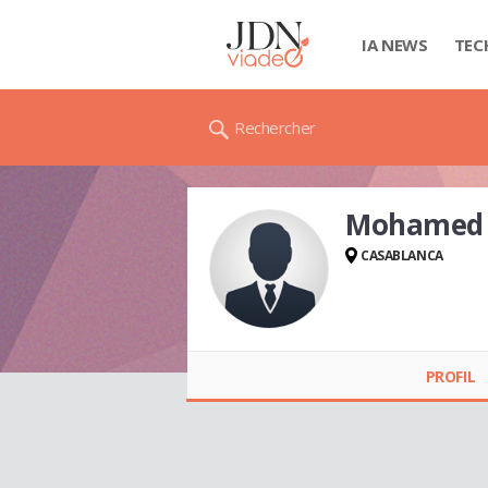
IA NEWS
TEC
Rechercher
Mohamed 
CASABLANCA
Mohamed LARIFI
PROFIL