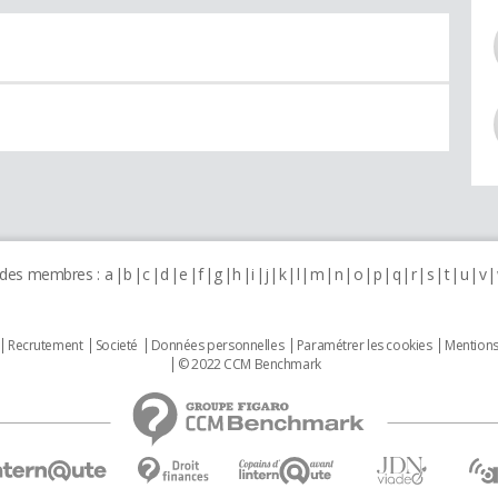
 des membres :
a
b
c
d
e
f
g
h
i
j
k
l
m
n
o
p
q
r
s
t
u
v
Recrutement
Societé
Données personnelles
Paramétrer les cookies
Mentions
© 2022 CCM Benchmark