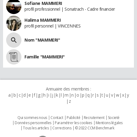
Sofiane MAMMERI
profil professionnel | Sonatrach - Cadre financier
Halima MAMMERI
profil personnel | VINCENNES
Nom "MAMMERI"
Famille "MAMMERI"
Annuaire des membres :
a
b
c
d
e
f
g
h
i
j
k
l
m
n
o
p
q
r
s
t
u
v
w
x
y
z
Qui sommes nous
Contact
Publicité
Recrutement
Societé
Données personnelles
Paramétrer les cookies
Mentions légales
Tous les articles
Corrections
© 2022 CCM Benchmark