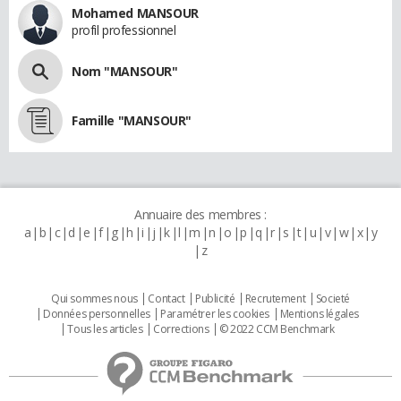
Mohamed MANSOUR
profil professionnel
Nom "MANSOUR"
Famille "MANSOUR"
Annuaire des membres :
a
b
c
d
e
f
g
h
i
j
k
l
m
n
o
p
q
r
s
t
u
v
w
x
y
z
Qui sommes nous
Contact
Publicité
Recrutement
Societé
Données personnelles
Paramétrer les cookies
Mentions légales
Tous les articles
Corrections
© 2022 CCM Benchmark