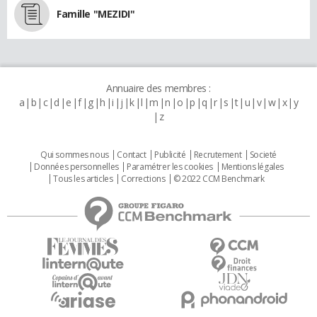
Famille "MEZIDI"
Annuaire des membres :
a
b
c
d
e
f
g
h
i
j
k
l
m
n
o
p
q
r
s
t
u
v
w
x
y
z
Qui sommes nous
Contact
Publicité
Recrutement
Societé
Données personnelles
Paramétrer les cookies
Mentions légales
Tous les articles
Corrections
© 2022 CCM Benchmark