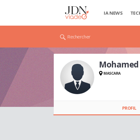
IA NEWS
TEC
Rechercher
Mohamed
MASCARA
Mohamed
MOUALEK
PROFIL