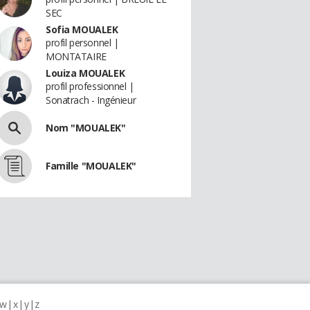
SEC
Sofia MOUALEK
profil personnel |
MONTATAIRE
Louiza MOUALEK
profil professionnel |
Sonatrach - Ingénieur
Nom "MOUALEK"
Famille "MOUALEK"
w
x
y
z