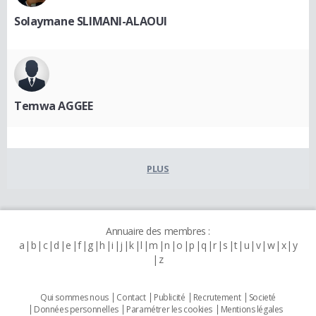
Solaymane SLIMANI-ALAOUI
Temwa AGGEE
PLUS
Annuaire des membres :
a
b
c
d
e
f
g
h
i
j
k
l
m
n
o
p
q
r
s
t
u
v
w
x
y
z
Qui sommes nous
Contact
Publicité
Recrutement
Societé
Données personnelles
Paramétrer les cookies
Mentions légales