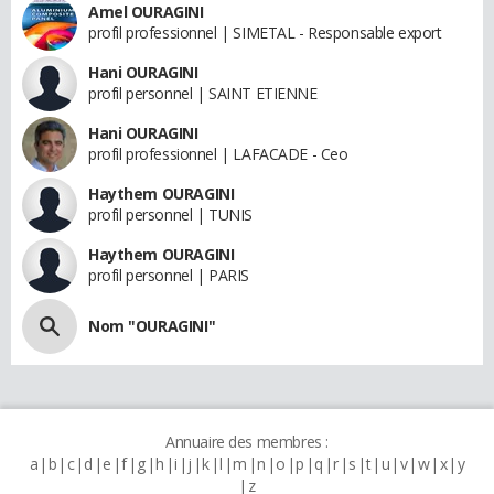
Amel OURAGINI
profil professionnel | SIMETAL - Responsable export
Hani OURAGINI
profil personnel | SAINT ETIENNE
Hani OURAGINI
profil professionnel | LAFACADE - Ceo
Haythem OURAGINI
profil personnel | TUNIS
Haythem OURAGINI
profil personnel | PARIS
Nom "OURAGINI"
Annuaire des membres :
a
b
c
d
e
f
g
h
i
j
k
l
m
n
o
p
q
r
s
t
u
v
w
x
y
z