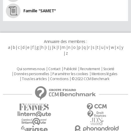
Famille "SAMET"
Annuaire des membres :
a
b
c
d
e
f
g
h
i
j
k
l
m
n
o
p
q
r
s
t
u
v
w
x
y
z
Qui sommes nous
Contact
Publicité
Recrutement
Societé
Données personnelles
Paramétrer les cookies
Mentions légales
Tous les articles
Corrections
© 2022 CCM Benchmark