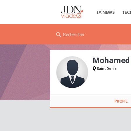
IA NEWS
TEC
Rechercher
Mohamed 
Saint Denis
Mohamed Walim
WALIM (ROKBANI)
PROFIL