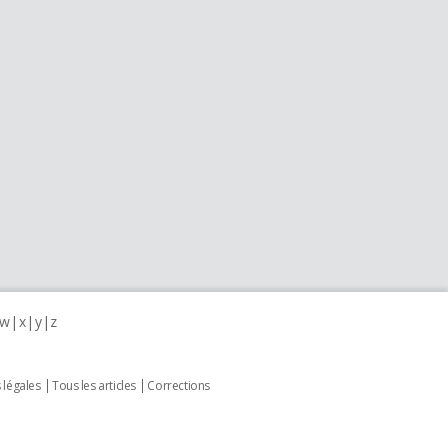
w
x
y
z
 légales
Tous les articles
Corrections