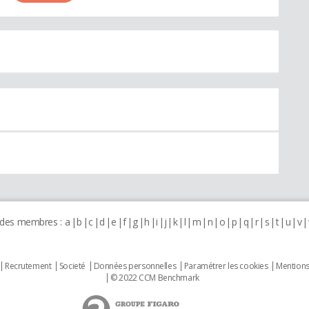
 des membres :
a
b
c
d
e
f
g
h
i
j
k
l
m
n
o
p
q
r
s
t
u
v
Recrutement
Societé
Données personnelles
Paramétrer les cookies
Mentions
© 2022 CCM Benchmark