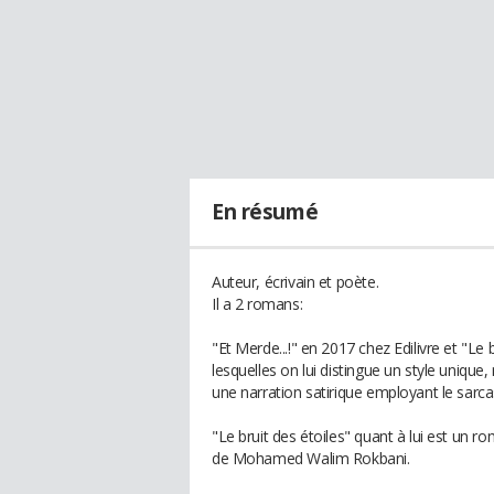
En résumé
Auteur, écrivain et poète.
Il a 2 romans:
"Et Merde...!" en 2017 chez Edilivre et "Le
lesquelles on lui distingue un style unique
une narration satirique employant le sarcasm
"Le bruit des étoiles" quant à lui est un 
de Mohamed Walim Rokbani.