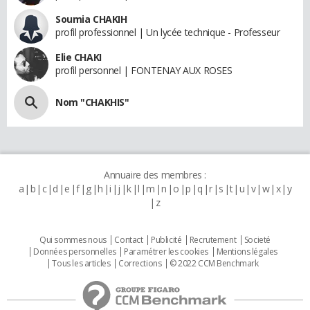
Soumia CHAKIH
profil professionnel | Un lycée technique - Professeur
Elie CHAKI
profil personnel | FONTENAY AUX ROSES
Nom "CHAKHIS"
Annuaire des membres :
a
b
c
d
e
f
g
h
i
j
k
l
m
n
o
p
q
r
s
t
u
v
w
x
y
z
Qui sommes nous
Contact
Publicité
Recrutement
Societé
Données personnelles
Paramétrer les cookies
Mentions légales
Tous les articles
Corrections
© 2022 CCM Benchmark