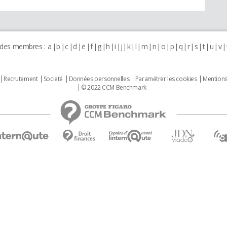
 des membres :
a
b
c
d
e
f
g
h
i
j
k
l
m
n
o
p
q
r
s
t
u
v
Recrutement
Societé
Données personnelles
Paramétrer les cookies
Mentions
© 2022 CCM Benchmark