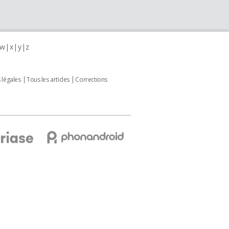
w
x
y
z
 légales
Tous les articles
Corrections