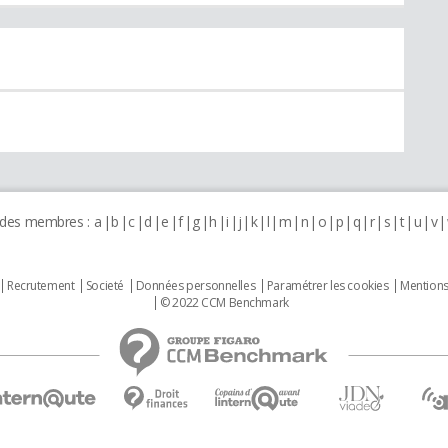
 des membres :
a
b
c
d
e
f
g
h
i
j
k
l
m
n
o
p
q
r
s
t
u
v
Recrutement
Societé
Données personnelles
Paramétrer les cookies
Mentions
© 2022 CCM Benchmark