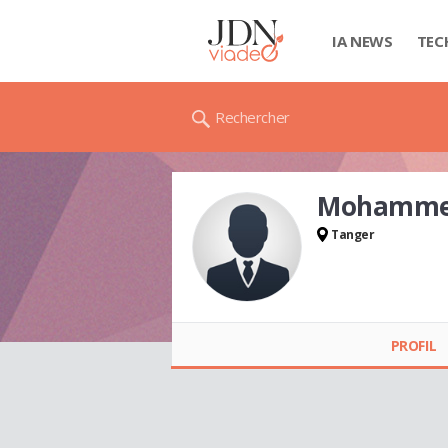
IA NEWS
TEC
Rechercher
Mohammed
Tanger
Mohammed ERRAFI
PROFIL