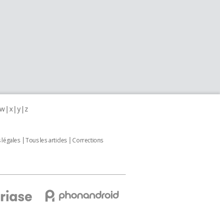
w
x
y
z
 légales
Tous les articles
Corrections