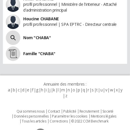
profil professionnel | Ministére de l'interieur - Attaché
d'administration principal
Houcine CHABANE
profil professionnel | SPA EPTRC - Directeur centrale
Nom "CHABA"
Famille "CHABA"
Annuaire des membres :
a
b
c
d
e
f
g
h
i
j
k
l
m
n
o
p
q
r
s
t
u
v
w
x
y
z
Qui sommes nous
Contact
Publicité
Recrutement
Societé
Données personnelles
Paramétrer les cookies
Mentions légales
Tous les articles
Corrections
© 2022 CCM Benchmark