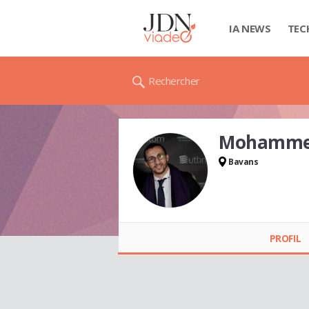
IA NEWS
TEC
Rechercher
Mohamme
Bavans
Mohammed REDA
PROFIL