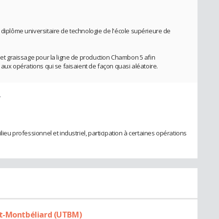
 diplôme universitaire de technologie de l'école supérieure de
n et graissage pour la ligne de production Chambon 5 afin
s aux opérations qui se faisaient de façon quasi aléatoire.
r
ilieu professionnel et industriel, participation à certaines opérations
rt-Montbéliard (UTBM)