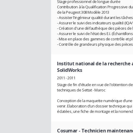
Stage professionnel de longue durée
Contribution à la Qualification Progressive d
de la Peugeot 308 Modèle 2013
- Assister l’ingénieur qualité durant les tâche
- Assurer le suivi des indicateurs qualité (IQA/
- Création d'une défauthèque des pièces de 
- Assurer le suivi de l'état des E.I. (Échantillons 
- Mise en place des gammes de contrôle et pl
- Contrôle de grandeurs physique des pièces
Institut national de la recherch
SolidWorks
2011 - 2011
Stage de fin d'étude en vue de l'obtention de
techniques de Settat - Maroc
Conception de la maquette numérique d’une b
venir. Elaboration d’un dossier technique qui
éclatées, une fiche de montage et la nomencl
Cosumar
- Technicien maintenan