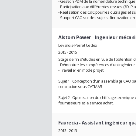
- Gestion PDM de la nomenclature technique
- Participation aux différentes revues (3D, Plan
- Réalisation des CdC pour les outillages et s
- Support CAO sur des sujets d’innovation en
Alstom Power
- Ingenieur mécan
Levallois-Perret Cedex
2015 - 2015
Stage de fin d'études en vue de l'obtention 
- Démontrer les compétences d'un ingénieur
- Travailler en mode projet.
Sujet 1 : Conception d'un assemblage CAO pa
conception sous CATIA V5
Sujet 2 : Optimisation du chiffrage techniqu
fournisseurs et le service achat,
Faurecia
- Assistant ingénieur qua
2013 - 2013