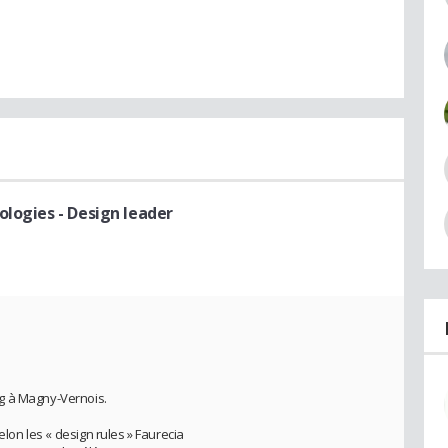
ologies
- Design leader
g à Magny-Vernois.
elon les « design rules » Faurecia