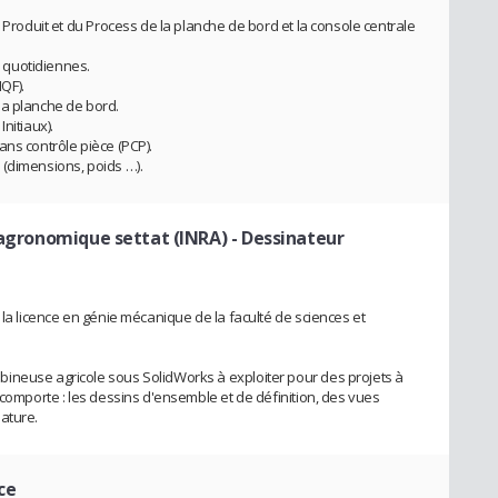
u Produit et du Process de la planche de bord et la console centrale
s quotidiennes.
IQF).
la planche de bord.
Initiaux).
ans contrôle pièce (PCP).
 (dimensions, poids …).
e agronomique settat (INRA)
- Dessinateur
 la licence en génie mécanique de la faculté de sciences et
ineuse agricole sous SolidWorks à exploiter pour des projets à
 comporte : les dessins d'ensemble et de définition, des vues
ature.
ce