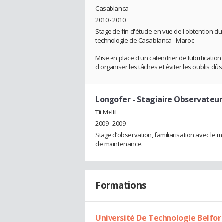
Casablanca
2010 - 2010
Stage de fin d'étude en vue de l'obtention du
technologie de Casablanca - Maroc
Mise en place d'un calendrier de lubrificatio
d'organiser les tâches et éviter les oublis dû
Longofer
- Stagiaire Observateu
Tit Mellil
2009 - 2009
Stage d’observation, familiarisation avec le m
de maintenance.
Formations
Université De Technologie Belfo