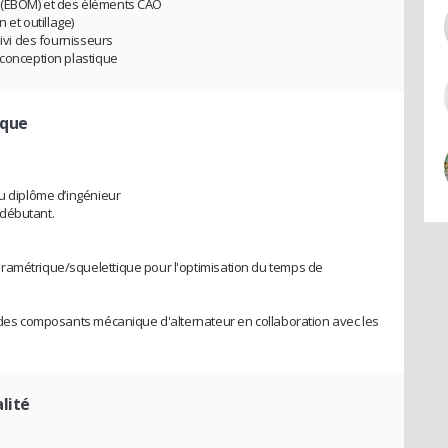
 (EBOM) et des éléments CAO
 et outillage)
uivi des fournisseurs
 conception plastique
ique
du diplôme d’ingénieur
 débutant.
ramétrique/squelettique pour l'optimisation du temps de
e des composants mécanique d'alternateur en collaboration avec les
lité