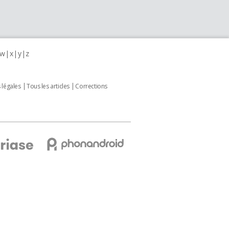
w
x
y
z
 légales
Tous les articles
Corrections