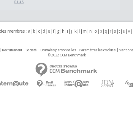
PLUS
 des membres :
a
b
c
d
e
f
g
h
i
j
k
l
m
n
o
p
q
r
s
t
u
v
Recrutement
Societé
Données personnelles
Paramétrer les cookies
Mentions
© 2022 CCM Benchmark