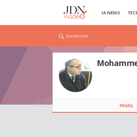
IA NEWS
TEC
Rechercher
Mohammed
Mohammed Reda
SOUINI
PROFIL