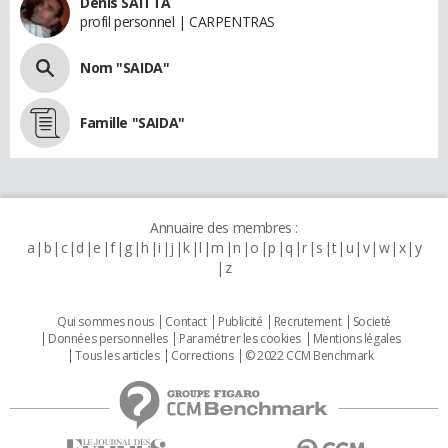
Denis SAITTA
profil personnel | CARPENTRAS
Nom "SAIDA"
Famille "SAIDA"
Annuaire des membres :
a
b
c
d
e
f
g
h
i
j
k
l
m
n
o
p
q
r
s
t
u
v
w
x
y
z
Qui sommes nous
Contact
Publicité
Recrutement
Societé
Données personnelles
Paramétrer les cookies
Mentions légales
Tous les articles
Corrections
© 2022 CCM Benchmark