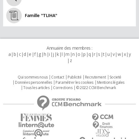
Famille "TLIHA"
Annuaire des membres :
a
b
c
d
e
f
g
h
i
j
k
l
m
n
o
p
q
r
s
t
u
v
w
x
y
z
Qui sommes nous
Contact
Publicité
Recrutement
Societé
Données personnelles
Paramétrer les cookies
Mentions légales
Tous les articles
Corrections
© 2022 CCM Benchmark