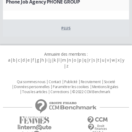
Phone Job Agency PHONE GROUP
PLUS
Annuaire des membres :
a
b
c
d
e
f
g
h
i
j
k
l
m
n
o
p
q
r
s
t
u
v
w
x
y
z
Qui sommes nous
Contact
Publicité
Recrutement
Societé
Données personnelles
Paramétrer les cookies
Mentions légales
Tous les articles
Corrections
© 2022 CCM Benchmark