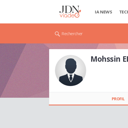
IA NEWS
TEC
Rechercher
Mohssin 
Mohssin EL
GUIOUAN
PROFIL