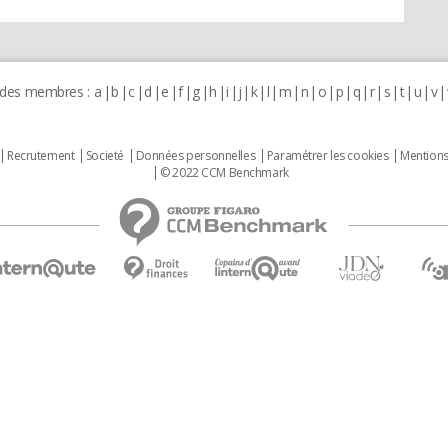
 des membres :
a
b
c
d
e
f
g
h
i
j
k
l
m
n
o
p
q
r
s
t
u
v
Recrutement
Societé
Données personnelles
Paramétrer les cookies
Mentions
© 2022 CCM Benchmark