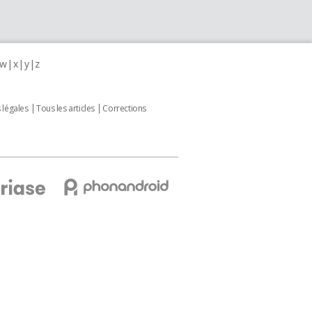
w
x
y
z
 légales
Tous les articles
Corrections