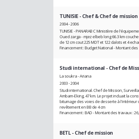
TUNISIE
- Chef & Chef de mission
2004 - 2006
TUNISIE - PANARAB C Ministère de l'équipemen
Oued zarga - mjez elbeb long 66.3 km couch
de 12 cm cout 225 MDT et 122 dalots et 4 ech
Financement : Budget National - Montant des t
Studi international
- Chef de Mis
La soukra - Ariana
2003 - 2004
Studi international. Chef de Mission, Survei
Ambam-Eking, 47 km. Le projet incluait la const
bitumage des voies de desserte à l'intérieu
revêtement en BB de 4 cm
Financement : BAD - Montant des travaux : 26,
BETL
- Chef de mission