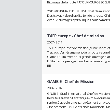
Bitumage de la route PATOUKI-OUROSSOGU
2011-20010 MALI : IDC TUNISIE chef de mission 
Des travaux de rehabilitation de la route KE
Avec 92 ouvrages hydrauliques cout 24 md f 
TAEP europe
- Chef de mission
2007 - 2011
TAEP europe ,chef de mission ,surveillance et
Travaux d'aménagement de la route yaoundé
Olama :90 km avec deux grands ouvrage d'art
Et Station de pesage . couche de base en gr
BB ,
GAMBIE
- Chef de Mission
2006 - 2007
GAMBIE - Studi international. Chef de Missio
la route Kerewan-Farafeni, 64 km avec une la
renforcé avec le ciment , revêtement en bico
.Financement : BADEA et Fonds Koweitien - Mo