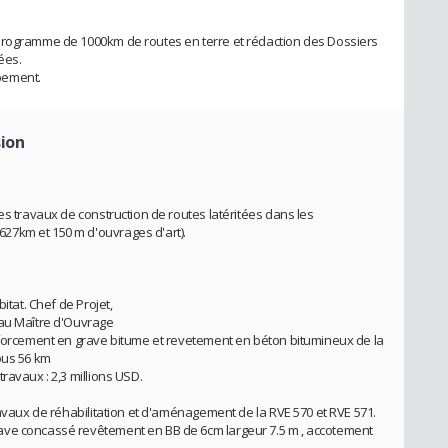
programme de 1000km de routes en terre et rédaction des Dossiers
ées.
pement.
sion
es travaux de construction de routes latéritées dans les
27km et 150 m d'ouvrages d'art).
itat. Chef de Projet,
 au Maître d'Ouvrage
nforcement en grave bitume et revetement en béton bitumineux de la
ous 56 km
ravaux : 2,3 millions USD.
ravaux de réhabilitation et d'aménagement de la RVE 570 et RVE 571.
ave concassé revêtement en BB de 6cm largeur 7.5 m , accotement