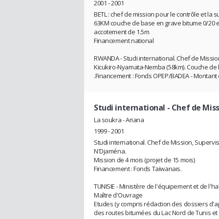
2001 - 2001
BETL : chef de mission pour le contrôle et la
63KM couche de base en grave bitume 0/20 e
accotement de 1.5m
Financement national
RWANDA - Studi international. Chef de Mission
Kicukiro-Nyamata-Nemba (58km). Couche de 
.Financement : Fonds OPEP/BADEA - Montant de
Studi international
- Chef de Mis
La soukra - Ariana
1999 - 2001
Studi international. Chef de Mission, Super
N'Djaména.
Mission de 4 mois (projet de 15 mois)
Financement : Fonds Taïwanais.
TUNISIE - Ministère de l'équipement et de l'ha
Maître d'Ouvrage
Etudes (y compris rédaction des dossiers d'a
des routes bitumées du Lac Nord de Tunis et 