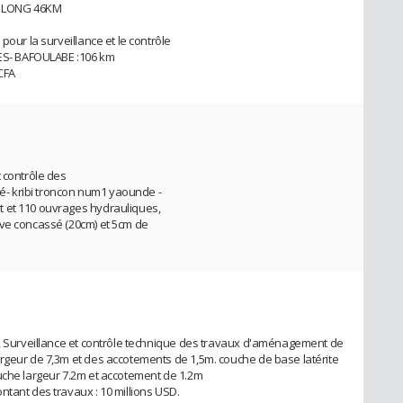
I LONG 46KM
pour la surveillance et le contrôle
YES- BAFOULABE :106 km
CFA
 contrôle des
- kribi troncon num1 yaounde -
 et 110 ouvrages hydrauliques,
ave concassé (20cm) et 5cm de
n, Surveillance et contrôle technique des travaux d'aménagement de
rgeur de 7,3m et des accotements de 1,5m. couche de base latérite
uche largeur 7.2m et accotement de 1.2m
ntant des travaux : 10 millions USD.