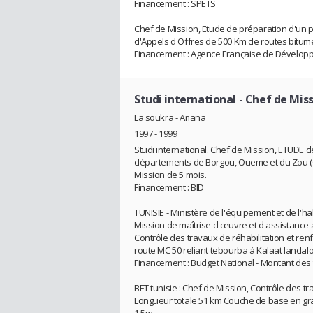
Financement : SPETS
Chef de Mission, Etude de préparation d'un 
d'Appels d'Offres de 500 Km de routes bitum
Financement : Agence Française de Dévelop
Studi international
- Chef de Mis
La soukra - Ariana
1997 - 1999
Studi international. Chef de Mission, ETUDE d
départements de Borgou, Oueme et du Zou (6
Mission de 5 mois.
Financement : BID
TUNISIE - Ministère de l'équipement et de l'hab
Mission de maîtrise d'œuvre et d'assistance
Contrôle des travaux de réhabilitation et re
route MC 50 reliant tebourba à Kalaat landal
Financement : Budget National - Montant des t
BET tunisie : Chef de Mission, Contrôle des t
Longueur totale 51 km Couche de base en gr