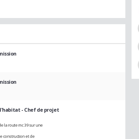
mission
mission
l'habitat
- Chef de projet
 de la route mc 39 sur une
e construction et de