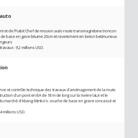
 auto
t et de l'habit Chef de mission auto route transmagrebine troncon
e de base en gave bitume 20cm et revetement en beton betimuneux
angeurs
ravaux : 9,2 millions USD.
sion
llance et contrôle technique des travaux d'aménagement de la route
ruction d'un pont en BA de 18 m de long sur la rivière laLé et le
r du marché d'Abang-Minko'o. couche de base en grave concassé et
4 millions USD.