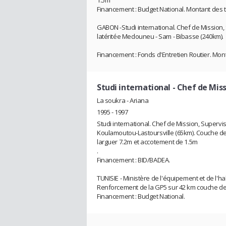
1.5m
Financement : Budget National. Montant des tr
GABON -Studi international. Chef de Mission
latéritée Medouneu - Sam - Bibasse (240km).
Financement : Fonds d'Entretien Routier. Mont
Studi international
- Chef de Mis
La soukra - Ariana
1995 - 1997
Studi international. Chef de Mission, Superv
Koulamoutou-Lastoursville (65km). Couche d
larguer 7.2m et accotement de 1.5m
.
Financement : BID/BADEA.
TUNISIE - Ministère de l'équipement et de l'hab
Renforcement de la GP5 sur 42 km couche de
Financement : Budget National.