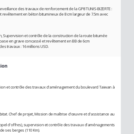
 surveillance des travaux de renforcement de la GP8 TUNIS-BIZERTE :
t revêtement en béton bitumineux de 8 cm largeur de 7.5m avec
, Supervision et contrôle de la construction de la route bitumée
base en grave concassé et revêtement en BB de 6cm
s travaux : 16 millions USD.
sion
vision et contrôle des travaux d'aménagement du boulevard Taiwan à
bitat. Chef de projet, Mission de maîtrise d'œuvre et d'assistance au
ppel d'offres), supervision et contrôle des travaux d'aménagements
de ses berges (110 Km).