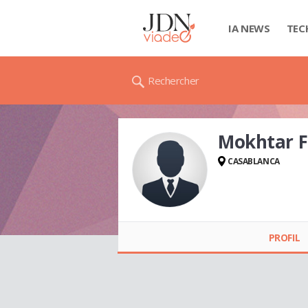
IA NEWS
TEC
Rechercher
Mokhtar F
CASABLANCA
Mokhtar FKIHI
PROFIL