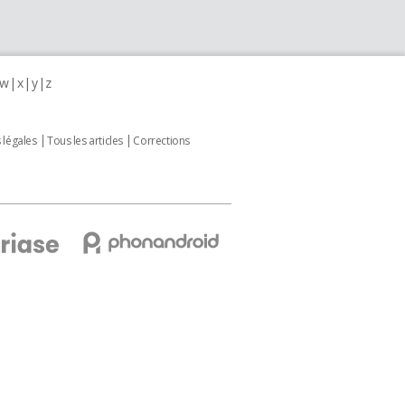
w
x
y
z
 légales
Tous les articles
Corrections