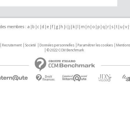
 des membres :
a
b
c
d
e
f
g
h
i
j
k
l
m
n
o
p
q
r
s
t
u
v
Recrutement
Societé
Données personnelles
Paramétrer les cookies
Mentions
© 2022 CCM Benchmark