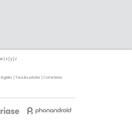
w
x
y
z
 légales
Tous les articles
Corrections