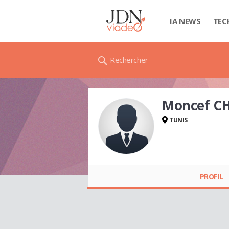
IA NEWS
TEC
Rechercher
Moncef C
TUNIS
Moncef CHEOUR
PROFIL