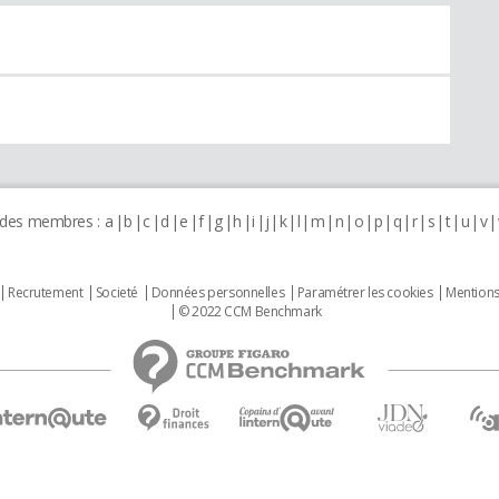
 des membres :
a
b
c
d
e
f
g
h
i
j
k
l
m
n
o
p
q
r
s
t
u
v
Recrutement
Societé
Données personnelles
Paramétrer les cookies
Mentions
© 2022 CCM Benchmark