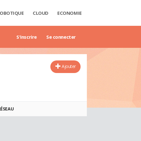
OBOTIQUE
CLOUD
ECONOMIE
 DATA
RIÈRE
NTECH
USTRIE
H
RTECH
TRIMOINE
ANTIQUE
AIL
O
ART CITY
B3
GAZINE
RES BLANCS
DE DE L'ENTREPRISE DIGITALE
DE DE L'IMMOBILIER
DE DE L'INTELLIGENCE ARTIFICIELLE
DE DES IMPÔTS
DE DES SALAIRES
IDE DU MANAGEMENT
DE DES FINANCES PERSONNELLES
GET DES VILLES
X IMMOBILIERS
TIONNAIRE COMPTABLE ET FISCAL
TIONNAIRE DE L'IOT
TIONNAIRE DU DROIT DES AFFAIRES
CTIONNAIRE DU MARKETING
CTIONNAIRE DU WEBMASTERING
TIONNAIRE ÉCONOMIQUE ET FINANCIER
S'inscrire
Se connecter
Ajouter
RÉSEAU