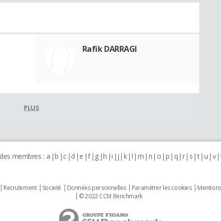
Rafik DARRAGI
PLUS
 des membres :
a
b
c
d
e
f
g
h
i
j
k
l
m
n
o
p
q
r
s
t
u
v
Recrutement
Societé
Données personnelles
Paramétrer les cookies
Mentions
© 2022 CCM Benchmark