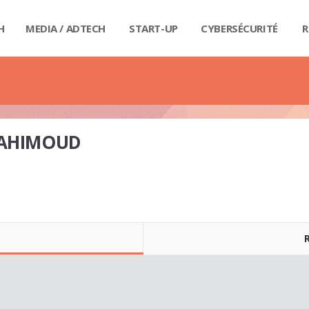
H
MEDIA / ADTECH
START-UP
CYBERSÉCURITÉ
R
BIG
CAR
FI
IND
E-R
IOT
MA
PA
QU
RET
SE
SM
WE
MA
LIV
GUI
GUI
GUI
GUI
GUI
GU
GUI
BUD
PRI
DIC
DIC
DIC
DI
DI
DIC
MAHIMOUD