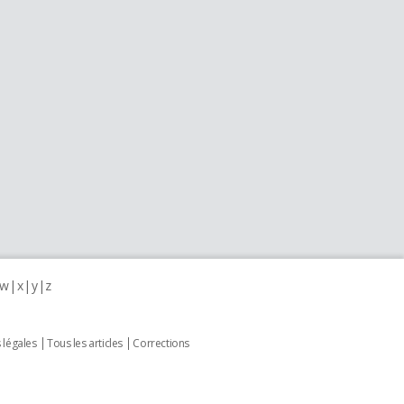
w
x
y
z
 légales
Tous les articles
Corrections