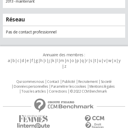
2013 - maintenant
Réseau
Pas de contact professionnel
Annuaire des membres :
a
b
c
d
e
f
g
h
i
j
k
l
m
n
o
p
q
r
s
t
u
v
w
x
y
z
Qui sommes nous
Contact
Publicité
Recrutement
Societé
Données personnelles
Paramétrer les cookies
Mentions légales
Tous les articles
Corrections
© 2022 CCM Benchmark