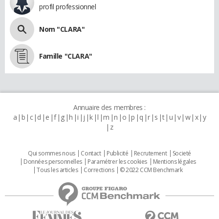
profil professionnel
Nom "CLARA"
Famille "CLARA"
Annuaire des membres :
a
b
c
d
e
f
g
h
i
j
k
l
m
n
o
p
q
r
s
t
u
v
w
x
y
z
Qui sommes nous
Contact
Publicité
Recrutement
Societé
Données personnelles
Paramétrer les cookies
Mentions légales
Tous les articles
Corrections
© 2022 CCM Benchmark