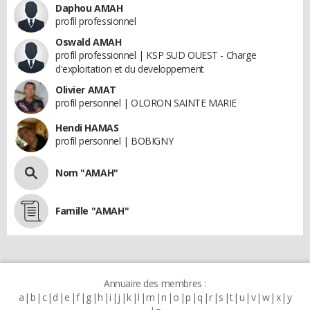
Daphou AMAH
profil professionnel
Oswald AMAH
profil professionnel | KSP SUD OUEST - Charge
d'exploitation et du developpement
Olivier AMAT
profil personnel | OLORON SAINTE MARIE
Hendi HAMAS
profil personnel | BOBIGNY
Nom "AMAH"
Famille "AMAH"
Annuaire des membres :
a
b
c
d
e
f
g
h
i
j
k
l
m
n
o
p
q
r
s
t
u
v
w
x
y